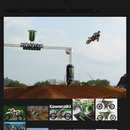
1604567_1436434093240250_1688268655_n