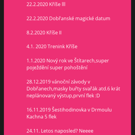
22.2.2020 Kříše lll
22.2.2020 Dobřanské magické datum
8.2.2020 Kříše II
4.1. 2020 Trenink Kříše
1.1.2020 Nový rok ve Štítarech,super
poježdění super pohoštění
28.12.2019 vánoční závody v
Dobřanech,masky buřty svařák atd.6 krát
neplánovaný výstup,první flek :D
16.11.2019 Šestihodinovka v Drmoulu
Kachna 5 flek
24.11. Letos naposled? Neeee