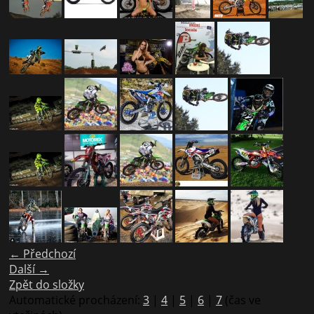
← Předchozí
Další →
Zpět do složky
Automatické procházení:
3
|
4
|
5
|
6
|
7
(čas ve