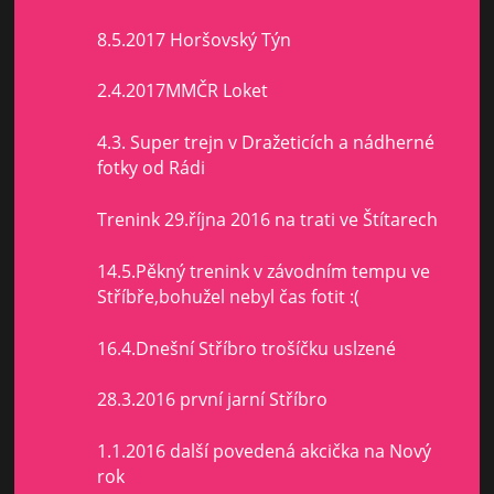
8.5.2017 Horšovský Týn
2.4.2017MMČR Loket
4.3. Super trejn v Dražeticích a nádherné
fotky od Rádi
Trenink 29.října 2016 na trati ve Štítarech
14.5.Pěkný trenink v závodním tempu ve
Stříbře,bohužel nebyl čas fotit :(
16.4.Dnešní Stříbro trošíčku uslzené
28.3.2016 první jarní Stříbro
1.1.2016 další povedená akcička na Nový
rok