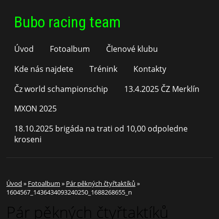
Bubo racing team
Úvod
Fotoalbum
Členové klubu
Kde nás najdete
Trénink
Kontakty
Čz world schampionschip
13.4.2025 ČZ Merklín
MXON 2025
18.10.2025 brigáda na trati od 10,00 odpoledne
kroseni
Úvod
»
Fotoalbum
»
Pár pěkných čtyřtaktíků
»
1604567_1436434093240250_1688268655_n
Pár pěkných čtyřtaktíků