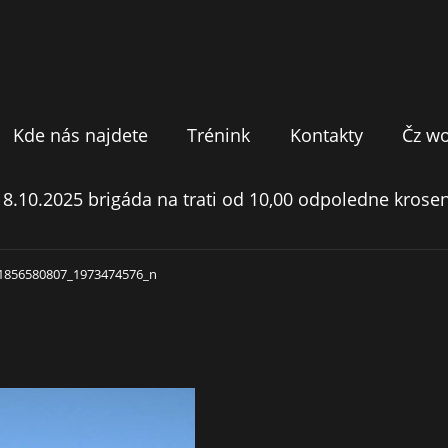
Kde nás najdete
Trénink
Kontakty
Čz w
18.10.2025 brigáda na trati od 10,00 odpoledne krosen
1856580807_1973474576_n