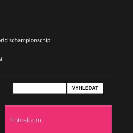
orld schampionschip
i
Fotoalbum