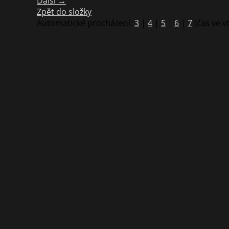
Další →
Zpět do složky
Automatické procházení:
3
|
4
|
5
|
6
|
7
(čas ve v