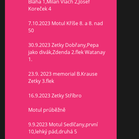
Bláha 1,Milan Vlach 2,Josef
Koreček 4
7.10.2023 Motul Kříše 8. a 8. nad
50
30.9.2023 Zetky Dobřany,Pepa
jako divák,Zdenda 2.flek Watanay
1.
23.9. 2023 memorial B.Krause
Zetky 3.flek
16.9.2023 Zetky Stříbro
Motul prúběžně
9.9.2023 Motul Sedlčany,první
10,lehký pád,druhá 5