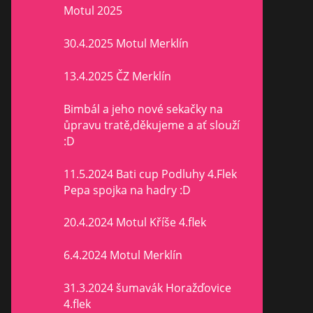
Motul 2025
30.4.2025 Motul Merklín
13.4.2025 ČZ Merklín
Bimbál a jeho nové sekačky na
ůpravu tratě,děkujeme a ať slouží
:D
11.5.2024 Bati cup Podluhy 4.Flek
Pepa spojka na hadry :D
20.4.2024 Motul Kříše 4.flek
6.4.2024 Motul Merklín
31.3.2024 šumavák Horažďovice
4.flek