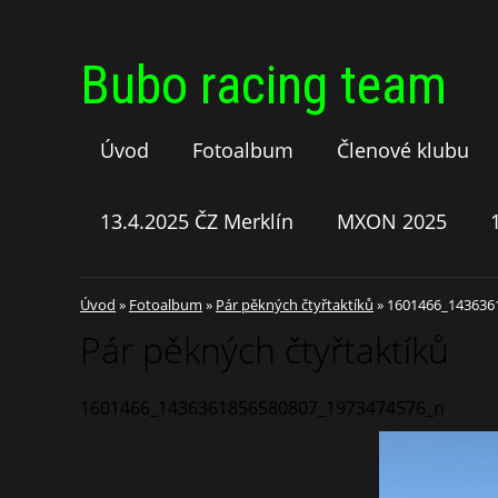
Bubo racing team
Úvod
Fotoalbum
Členové klubu
13.4.2025 ČZ Merklín
MXON 2025
Úvod
»
Fotoalbum
»
Pár pěkných čtyřtaktíků
»
1601466_143636
Pár pěkných čtyřtaktíků
1601466_1436361856580807_1973474576_n