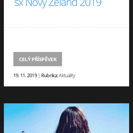
sx Nový Zéland 2019
CELÝ PŘÍSPĚVEK
19. 11. 2019
|
Rubrika:
Aktuality