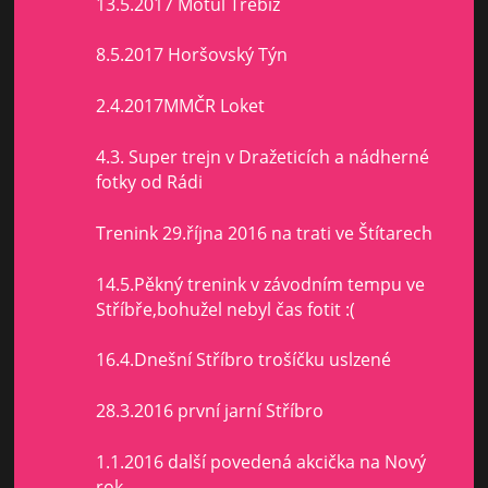
13.5.2017 Motul Třebíz
8.5.2017 Horšovský Týn
2.4.2017MMČR Loket
4.3. Super trejn v Dražeticích a nádherné
fotky od Rádi
Trenink 29.října 2016 na trati ve Štítarech
14.5.Pěkný trenink v závodním tempu ve
Stříbře,bohužel nebyl čas fotit :(
16.4.Dnešní Stříbro trošíčku uslzené
28.3.2016 první jarní Stříbro
1.1.2016 další povedená akcička na Nový
rok