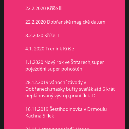
22.2.2020 Kříše lll
22.2.2020 Dobřanské magické datum
8.2.2020 Kříše II
4.1. 2020 Trenink Kříše
1.1.2020 Nový rok ve Štítarech,super
poježdění super pohoštění
28.12.2019 vánoční závody v
Dobřanech,masky buřty svařák atd.6 krát
neplánovaný výstup,první flek :D
16.11.2019 Šestihodinovka v Drmoulu
Kachna 5 flek