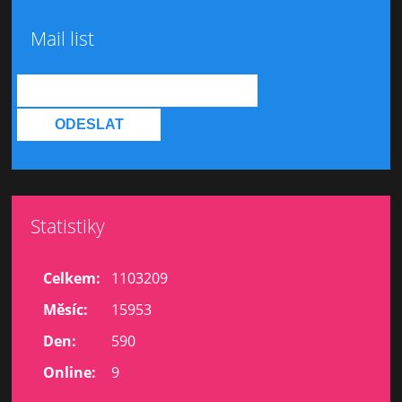
Mail list
Statistiky
Celkem:
1103209
Měsíc:
15953
Den:
590
Online:
9