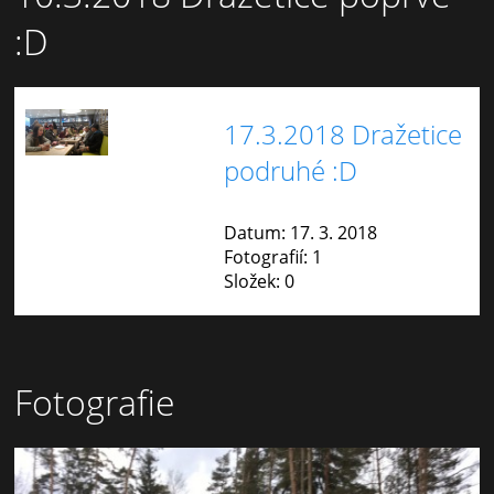
:D
17.3.2018 Dražetice
podruhé :D
Datum:
17. 3. 2018
Fotografií:
1
Složek:
0
Fotografie