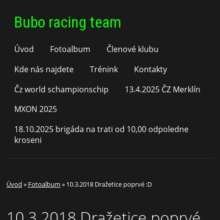
Bubo racing team
Úvod
Fotoalbum
Členové klubu
Kde nás najdete
Trénink
Kontakty
Čz world schampionschip
13.4.2025 ČZ Merklín
MXON 2025
18.10.2025 brigáda na trati od 10,00 odpoledne
kroseni
Úvod
»
Fotoalbum
»
10.3.2018 Dražetice poprvé :D
10.3.2018 Dražetice poprvé