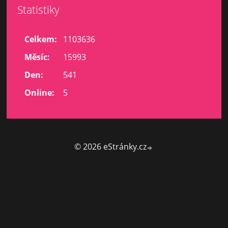
Statistiky
Celkem:
1103636
Měsíc:
15993
Den:
541
Online:
5
© 2026 eStránky.cz