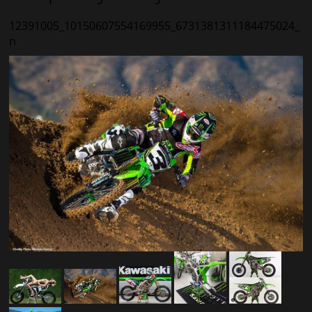
12391005_10150607554169955_6731381311184475024_
n