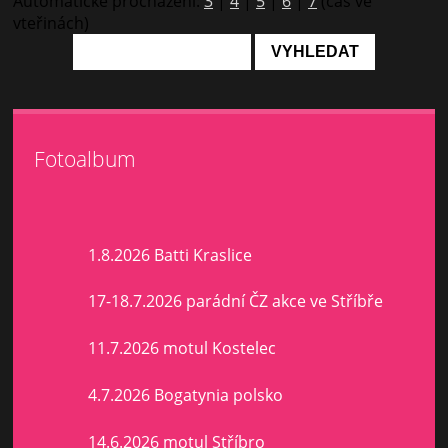
Automatické procházení:
3
|
4
|
5
|
6
|
7
(čas ve
vteřinách)
Fotoalbum
1.8.2026 Batti Kraslice
17-18.7.2026 parádní ČZ akce ve Stříbře
11.7.2026 motul Kostelec
4.7.2026 Bogatynia polsko
14.6.2026 motul Stříbro