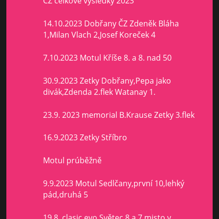
ČZ celkové vysledky 2023
14.10.2023 Dobřany ČZ Zdeněk Bláha
1,Milan Vlach 2,Josef Koreček 4
7.10.2023 Motul Kříše 8. a 8. nad 50
30.9.2023 Zetky Dobřany,Pepa jako
divák,Zdenda 2.flek Watanay 1.
23.9. 2023 memorial B.Krause Zetky 3.flek
16.9.2023 Zetky Stříbro
Motul prúběžně
9.9.2023 Motul Sedlčany,první 10,lehký
pád,druhá 5
19.8. clasic evo Světec 8 a 7 misto v