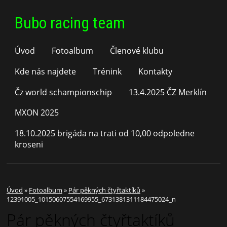
Bubo racing team
Úvod
Fotoalbum
Členové klubu
Kde nás najdete
Trénink
Kontakty
Čz world schampionschip
13.4.2025 ČZ Merklín
MXON 2025
18.10.2025 brigáda na trati od 10,00 odpoledne
kroseni
Úvod
»
Fotoalbum
»
Pár pěkných čtyřtaktíků
»
12391005_10150607554169955_6731381311184475024_n
Pár pěkných čtyřtaktíků