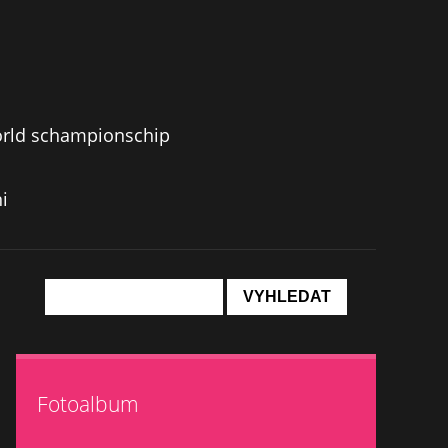
orld schampionschip
i
Fotoalbum