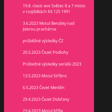
19.8. clasic evo Světec 8 a 7 misto
v rozjiždkách KX 125 1991
3.6.2023 Motul Benátky nad
Jizerou prachárna
průběžné výsledky ČZ
20.5.2023 Čezet Podluhy
Průbežné výsledky seriálů 2023
13.5.2023 Motul Stříbro
6.5.2023 Čezet Merklín
29.4.2023 Čezet Dobřany
23.4.2023 Motul Kříše