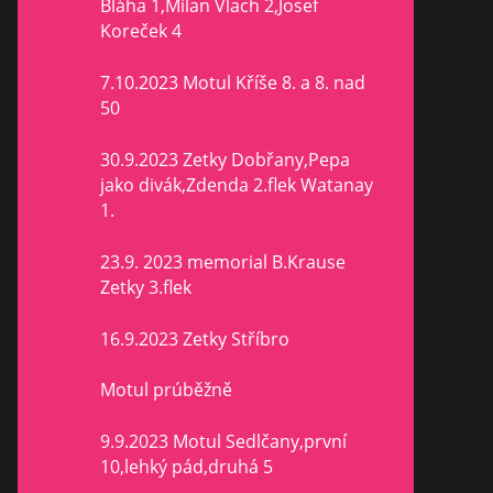
Bláha 1,Milan Vlach 2,Josef
Koreček 4
7.10.2023 Motul Kříše 8. a 8. nad
50
30.9.2023 Zetky Dobřany,Pepa
jako divák,Zdenda 2.flek Watanay
1.
23.9. 2023 memorial B.Krause
Zetky 3.flek
16.9.2023 Zetky Stříbro
Motul prúběžně
9.9.2023 Motul Sedlčany,první
10,lehký pád,druhá 5