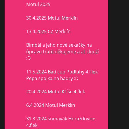
Motul 2025
30.4.2025 Motul Merklín
13.4.2025 ČZ Merklín
Bimbál a jeho nové sekačky na
ůpravu tratě,děkujeme a ať slouží
:D
11.5.2024 Bati cup Podluhy 4.Flek
Pepa spojka na hadry :D
20.4.2024 Motul Kříše 4.flek
6.4.2024 Motul Merklín
31.3.2024 šumavák Horažďovice
4.flek