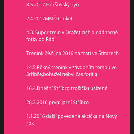
8.5.2017 Horšovský Týn
2.4.2017MMČR Loket
4.3. Super trejn v Dražeticích a nádherné
fotky od Rádi
Trenink 29.října 2016 na trati ve Štítarech
14.5.Pěkný trenink v závodním tempu ve
Stříbře,bohužel nebyl čas fotit :(
16.4.Dnešní Stříbro trošíčku uslzené
28.3.2016 první jarní Stříbro
1.1.2016 další povedená akcička na Nový
rok