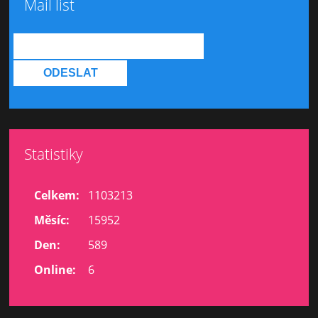
Mail list
Statistiky
Celkem:
1103213
Měsíc:
15952
Den:
589
Online:
6