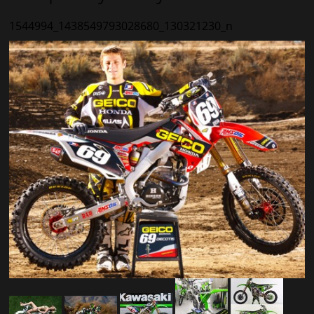
1544994_1438549793028680_130321230_n