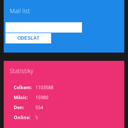
Mail list
Statistiky
Celkem:
1103588
Měsíc:
15980
Den:
554
Online:
5