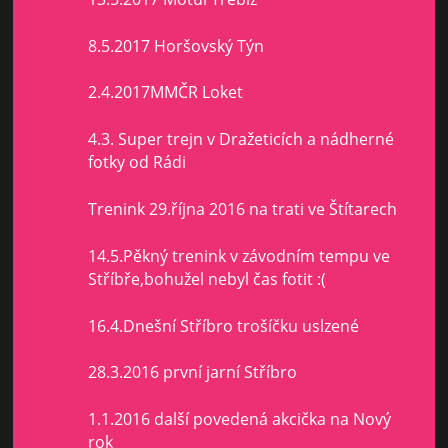
8.5.2017 Horšovský Týn
2.4.2017MMČR Loket
4.3. Super trejn v Dražeticích a nádherné
fotky od Rádi
Trenink 29.října 2016 na trati ve Štítarech
14.5.Pěkný trenink v závodním tempu ve
Stříbře,bohužel nebyl čas fotit :(
16.4.Dnešní Stříbro trošíčku uslzené
28.3.2016 první jarní Stříbro
1.1.2016 další povedená akcička na Nový
rok