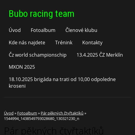
Bubo racing team
Úvod
Fotoalbum
Členové klubu
Kde nás najdete
Trénink
Kontakty
Čz world schampionschip
13.4.2025 ČZ Merklín
MXON 2025
18.10.2025 brigáda na trati od 10,00 odpoledne
kroseni
Úvod
»
Fotoalbum
»
Pár pěkných čtyřtaktíků
»
1544994_1438549793028680_130321230_n
Pár pěkných čtyřtaktíků