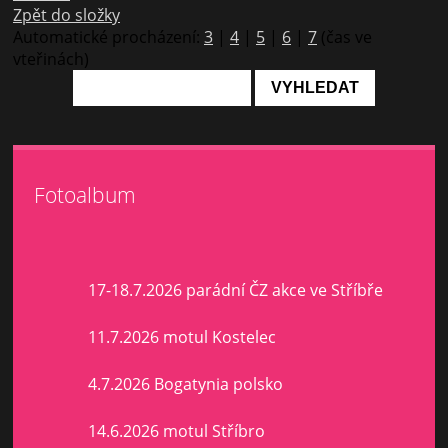
Zpět do složky
Automatické procházení:
3
|
4
|
5
|
6
|
7
(čas ve
vteřinách)
Fotoalbum
17-18.7.2026 parádní ČZ akce ve Stříbře
11.7.2026 motul Kostelec
4.7.2026 Bogatynia polsko
14.6.2026 motul Stříbro