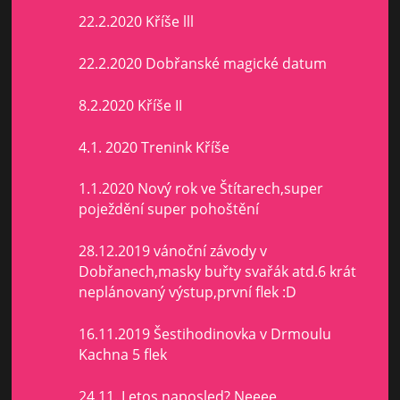
22.2.2020 Kříše lll
22.2.2020 Dobřanské magické datum
8.2.2020 Kříše II
4.1. 2020 Trenink Kříše
1.1.2020 Nový rok ve Štítarech,super
poježdění super pohoštění
28.12.2019 vánoční závody v
Dobřanech,masky buřty svařák atd.6 krát
neplánovaný výstup,první flek :D
16.11.2019 Šestihodinovka v Drmoulu
Kachna 5 flek
24.11. Letos naposled? Neeee