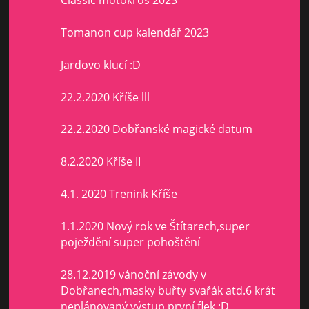
Classic motokros 2023
Tomanon cup kalendář 2023
Jardovo klucí :D
22.2.2020 Kříše lll
22.2.2020 Dobřanské magické datum
8.2.2020 Kříše II
4.1. 2020 Trenink Kříše
1.1.2020 Nový rok ve Štítarech,super
poježdění super pohoštění
28.12.2019 vánoční závody v
Dobřanech,masky buřty svařák atd.6 krát
neplánovaný výstup,první flek :D