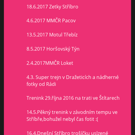
18.6.2017 Zetky Stříbro
4.6.2017 MMČR Pacov
13.5.2017 Motul Třebíz
8.5.2017 Horšovský Týn
2.4.2017MMČR Loket
4.3. Super trejn v Dražeticích a nádherné
fotky od Rádi
Trenink 29.října 2016 na trati ve Štítarech
14.5.Pěkný trenink v závodním tempu ve
Stříbře,bohužel nebyl čas fotit :(
16.4.Dnešní Stříbro trošíčku uslzené