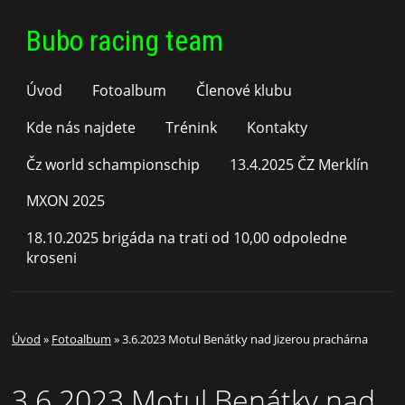
Bubo racing team
Úvod
Fotoalbum
Členové klubu
Kde nás najdete
Trénink
Kontakty
Čz world schampionschip
13.4.2025 ČZ Merklín
MXON 2025
18.10.2025 brigáda na trati od 10,00 odpoledne
kroseni
Úvod
»
Fotoalbum
»
3.6.2023 Motul Benátky nad Jizerou prachárna
3.6.2023 Motul Benátky nad