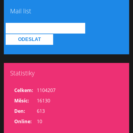
Mail list
Statistiky
Celkem:
1104207
Měsíc:
16130
Den:
613
Online:
10