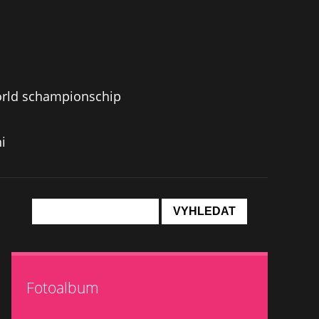
orld schampionschip
i
Fotoalbum