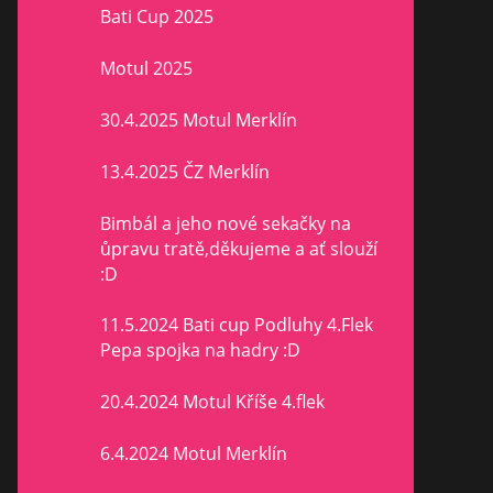
Bati Cup 2025
Motul 2025
30.4.2025 Motul Merklín
13.4.2025 ČZ Merklín
Bimbál a jeho nové sekačky na
ůpravu tratě,děkujeme a ať slouží
:D
11.5.2024 Bati cup Podluhy 4.Flek
Pepa spojka na hadry :D
20.4.2024 Motul Kříše 4.flek
6.4.2024 Motul Merklín