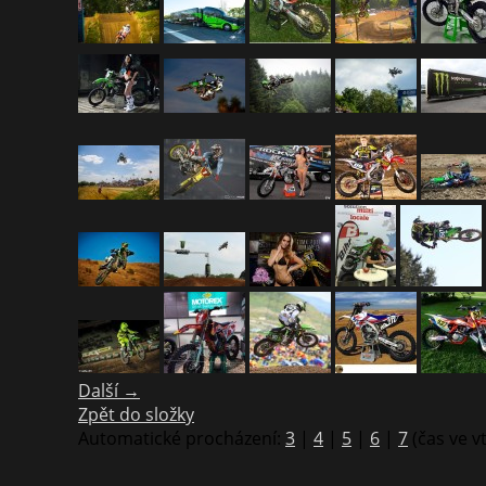
Další →
Zpět do složky
Automatické procházení:
3
|
4
|
5
|
6
|
7
(čas ve v