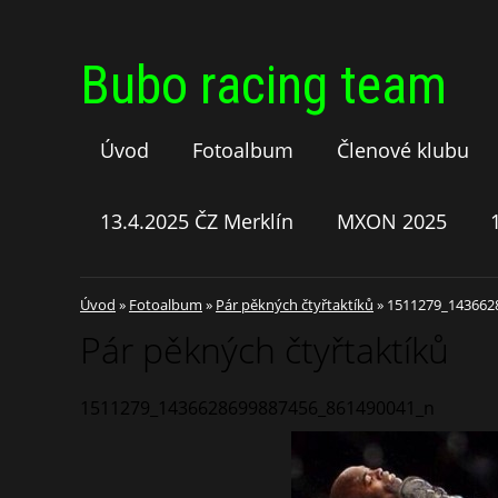
Bubo racing team
Úvod
Fotoalbum
Členové klubu
13.4.2025 ČZ Merklín
MXON 2025
Úvod
»
Fotoalbum
»
Pár pěkných čtyřtaktíků
»
1511279_143662
Pár pěkných čtyřtaktíků
1511279_1436628699887456_861490041_n