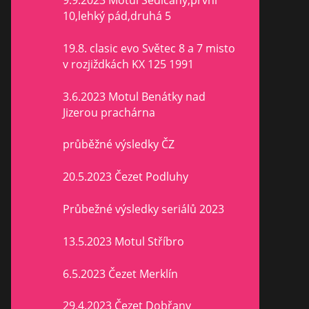
9.9.2023 Motul Sedlčany,první
10,lehký pád,druhá 5
19.8. clasic evo Světec 8 a 7 misto
v rozjiždkách KX 125 1991
3.6.2023 Motul Benátky nad
Jizerou prachárna
průběžné výsledky ČZ
20.5.2023 Čezet Podluhy
Průbežné výsledky seriálů 2023
13.5.2023 Motul Stříbro
6.5.2023 Čezet Merklín
29.4.2023 Čezet Dobřany