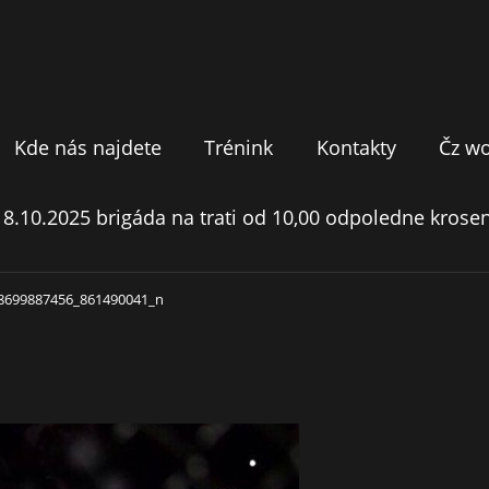
Kde nás najdete
Trénink
Kontakty
Čz w
18.10.2025 brigáda na trati od 10,00 odpoledne krosen
8699887456_861490041_n