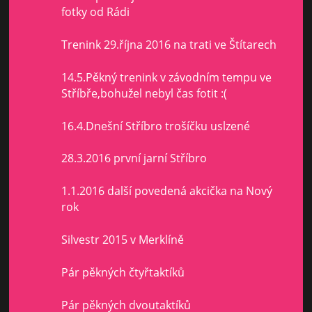
fotky od Rádi
Trenink 29.října 2016 na trati ve Štítarech
14.5.Pěkný trenink v závodním tempu ve
Stříbře,bohužel nebyl čas fotit :(
16.4.Dnešní Stříbro trošíčku uslzené
28.3.2016 první jarní Stříbro
1.1.2016 další povedená akcička na Nový
rok
Silvestr 2015 v Merklíně
Pár pěkných čtyřtaktíků
Pár pěkných dvoutaktíků