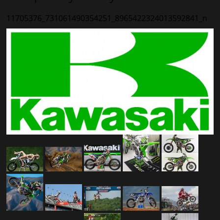
11705376_731061490354251_8965422324013592841_n