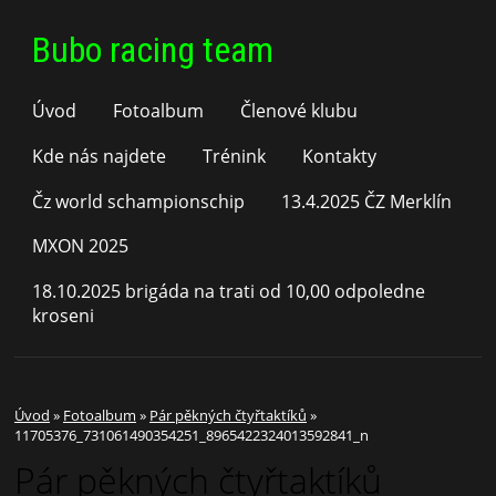
Bubo racing team
Úvod
Fotoalbum
Členové klubu
Kde nás najdete
Trénink
Kontakty
Čz world schampionschip
13.4.2025 ČZ Merklín
MXON 2025
18.10.2025 brigáda na trati od 10,00 odpoledne
kroseni
Úvod
»
Fotoalbum
»
Pár pěkných čtyřtaktíků
»
11705376_731061490354251_8965422324013592841_n
Pár pěkných čtyřtaktíků