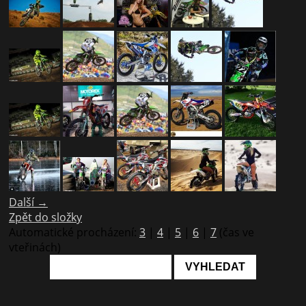
Další →
Zpět do složky
Automatické procházení:
3
|
4
|
5
|
6
|
7
(čas ve
vteřinách)