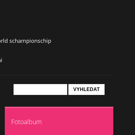
orld schampionschip
i
Fotoalbum