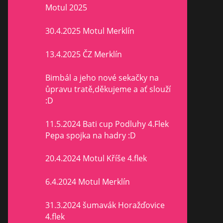
Motul 2025
30.4.2025 Motul Merklín
13.4.2025 ČZ Merklín
Bimbál a jeho nové sekačky na
ůpravu tratě,děkujeme a ať slouží
:D
11.5.2024 Bati cup Podluhy 4.Flek
Pepa spojka na hadry :D
20.4.2024 Motul Kříše 4.flek
6.4.2024 Motul Merklín
31.3.2024 šumavák Horažďovice
4.flek