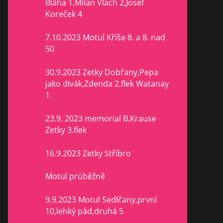
Bláha 1,Milan Vlach 2,Josef
Koreček 4
7.10.2023 Motul Kříše 8. a 8. nad
50
30.9.2023 Zetky Dobřany,Pepa
jako divák,Zdenda 2.flek Watanay
1.
23.9. 2023 memorial B.Krause
Zetky 3.flek
16.9.2023 Zetky Stříbro
Motul prúběžně
9.9.2023 Motul Sedlčany,první
10,lehký pád,druhá 5