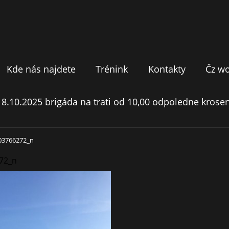
Kde nás najdete
Trénink
Kontakty
Čz w
18.10.2025 brigáda na trati od 10,00 odpoledne krosen
03766272_n
72_n