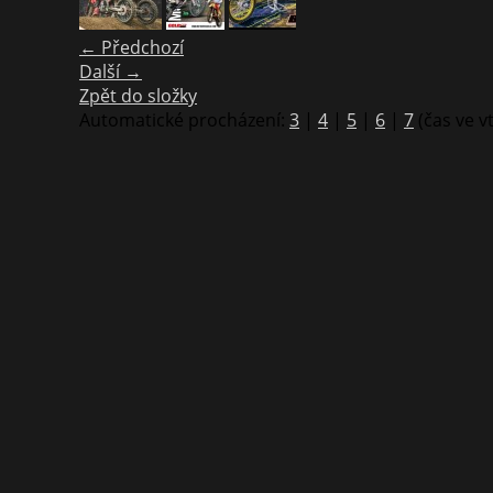
← Předchozí
Další →
Zpět do složky
Automatické procházení:
3
|
4
|
5
|
6
|
7
(čas ve v