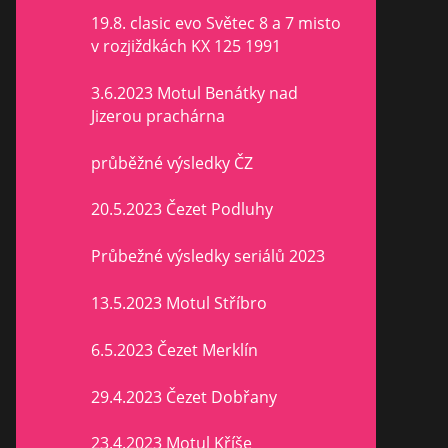
19.8. clasic evo Světec 8 a 7 misto
v rozjiždkách KX 125 1991
3.6.2023 Motul Benátky nad
Jizerou prachárna
průběžné výsledky ČZ
20.5.2023 Čezet Podluhy
Průbežné výsledky seriálů 2023
13.5.2023 Motul Stříbro
6.5.2023 Čezet Merklín
29.4.2023 Čezet Dobřany
23.4.2023 Motul Kříše