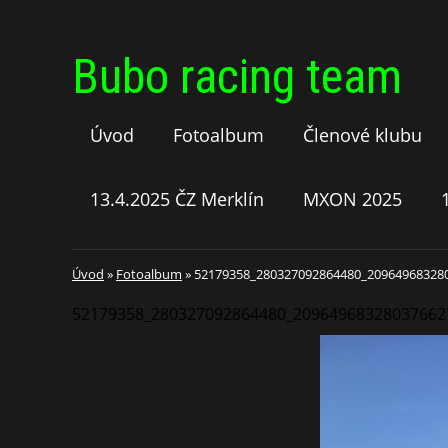
Bubo racing team
Úvod
Fotoalbum
Členové klubu
13.4.2025 ČZ Merklín
MXON 2025
Úvod
»
Fotoalbum
»
52179358_280327092864480_20964968328
52179358_280327092864480_20964968328037662