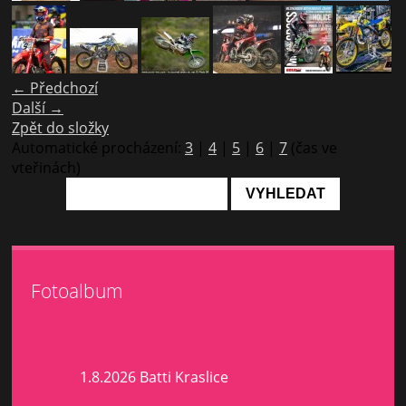
← Předchozí
Další →
Zpět do složky
Automatické procházení:
3
|
4
|
5
|
6
|
7
(čas ve
vteřinách)
Fotoalbum
1.8.2026 Batti Kraslice