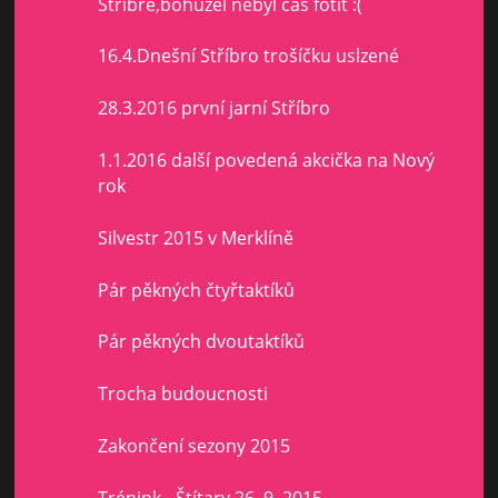
Stříbře,bohužel nebyl čas fotit :(
16.4.Dnešní Stříbro trošíčku uslzené
28.3.2016 první jarní Stříbro
1.1.2016 další povedená akcička na Nový
rok
Silvestr 2015 v Merklíně
Pár pěkných čtyřtaktíků
Pár pěkných dvoutaktíků
Trocha budoucnosti
Zakončení sezony 2015
Trénink - Štítary 26. 9. 2015