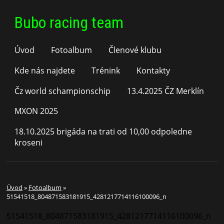
Bubo racing team
Úvod
Fotoalbum
Členové klubu
Kde nás najdete
Trénink
Kontakty
Čz world schampionschip
13.4.2025 ČZ Merklín
MXON 2025
18.10.2025 brigáda na trati od 10,00 odpoledne
kroseni
Úvod
»
Fotoalbum
»
51541518_804871583181915_4281217714116100096_n
51541518_804871583181915_4281217714116100096_n