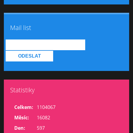
Mail list
Statistiky
Celkem:
1104067
Měsíc:
16082
Den:
597