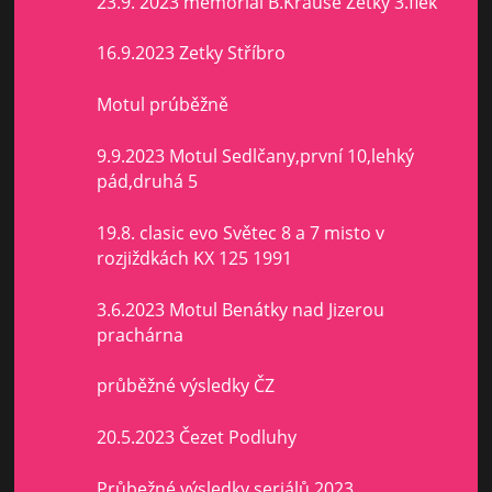
23.9. 2023 memorial B.Krause Zetky 3.flek
16.9.2023 Zetky Stříbro
Motul prúběžně
9.9.2023 Motul Sedlčany,první 10,lehký
pád,druhá 5
19.8. clasic evo Světec 8 a 7 misto v
rozjiždkách KX 125 1991
3.6.2023 Motul Benátky nad Jizerou
prachárna
průběžné výsledky ČZ
20.5.2023 Čezet Podluhy
Průbežné výsledky seriálů 2023