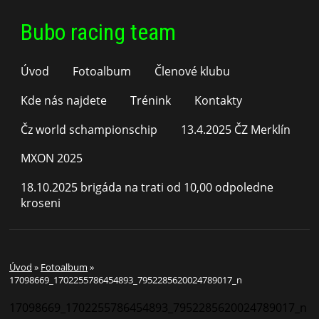
Bubo racing team
Úvod
Fotoalbum
Členové klubu
Kde nás najdete
Trénink
Kontakty
Čz world schampionschip
13.4.2025 ČZ Merklín
MXON 2025
18.10.2025 brigáda na trati od 10,00 odpoledne
kroseni
Úvod
»
Fotoalbum
»
17098669_1702255786454893_7952285620024789017_n
17098669_1702255786454893_7952285620024789017_n