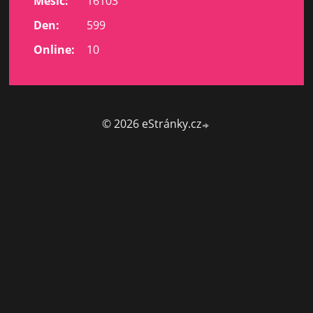
Měsíc:
16103
Den:
599
Online:
10
© 2026 eStránky.cz