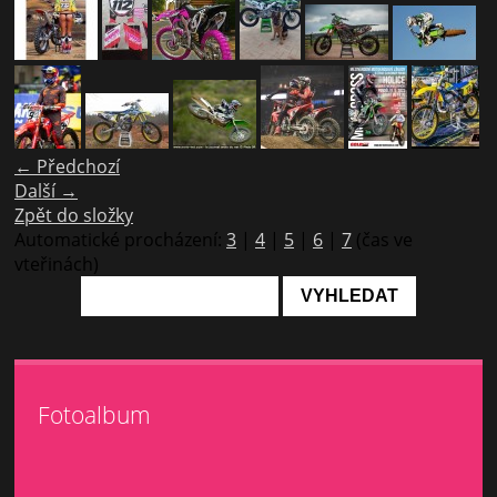
← Předchozí
Další →
Zpět do složky
Automatické procházení:
3
|
4
|
5
|
6
|
7
(čas ve
vteřinách)
Fotoalbum