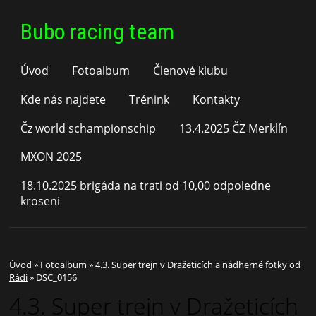
Bubo racing team
Úvod
Fotoalbum
Členové klubu
Kde nás najdete
Trénink
Kontakty
Čz world schampionschip
13.4.2025 ČZ Merklín
MXON 2025
18.10.2025 brigáda na trati od 10,00 odpoledne
kroseni
Úvod
»
Fotoalbum
»
4.3. Super trejn v Dražeticích a nádherné fotky od
Rádi
»
DSC_0156
4.3. Super trejn v Dražeticích