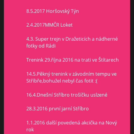
8.5.2017 Horšovský Týn
2.4.2017MMČR Loket
4.3. Super trejn v Dražeticích a nádherné
fotky od Rádi
Trenink 29.října 2016 na trati ve Štítarech
14.5.Pěkný trenink v závodním tempu ve
Stříbře,bohužel nebyl čas fotit :(
16.4.Dnešní Stříbro trošíčku uslzené
28.3.2016 první jarní Stříbro
1.1.2016 další povedená akcička na Nový
rok