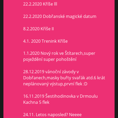
22.2.2020 Kříše lll
22.2.2020 Dobřanské magické datum
8.2.2020 Kříše II
4.1. 2020 Trenink Kříše
1.1.2020 Nový rok ve Štítarech,super
poježdění super pohoštění
28.12.2019 vánoční závody v
Dobřanech,masky buřty svařák atd.6 krát
neplánovaný výstup,první flek :D
16.11.2019 Šestihodinovka v Drmoulu
Kachna 5 flek
24.11. Letos naposled? Neeee