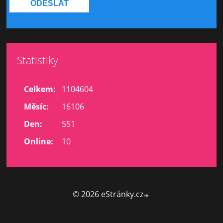
Statistiky
Celkem:
1104604
Měsíc:
16106
Den:
551
Online:
10
© 2026 eStránky.cz