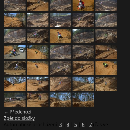
← Předchozí
Zpět do složky
Automatické procházení:
3
|
4
|
5
|
6
|
7
(čas ve