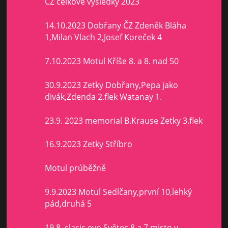
ČZ celkové vysledky 2023
14.10.2023 Dobřany ČZ Zdeněk Bláha
1,Milan Vlach 2,Josef Koreček 4
7.10.2023 Motul Kříše 8. a 8. nad 50
30.9.2023 Zetky Dobřany,Pepa jako
divák,Zdenda 2.flek Watanay 1.
23.9. 2023 memorial B.Krause Zetky 3.flek
16.9.2023 Zetky Stříbro
Motul prúběžně
9.9.2023 Motul Sedlčany,první 10,lehký
pád,druhá 5
19.8. clasic evo Světec 8 a 7 misto v