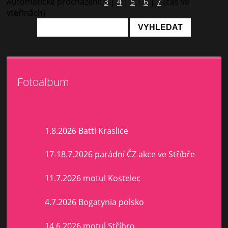
Automatické procházení:
3
|
4
|
5
|
6
|
7
(čas ve
vteřinách)
Fotoalbum
1.8.2026 Batti Kraslice
17-18.7.2026 parádní ČZ akce ve Stříbře
11.7.2026 motul Kostelec
4.7.2026 Bogatynia polsko
14.6.2026 motul Stříbro