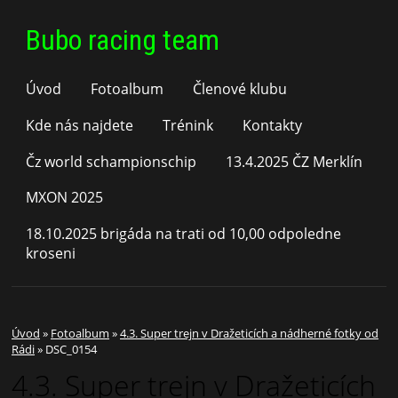
Bubo racing team
Úvod
Fotoalbum
Členové klubu
Kde nás najdete
Trénink
Kontakty
Čz world schampionschip
13.4.2025 ČZ Merklín
MXON 2025
18.10.2025 brigáda na trati od 10,00 odpoledne
kroseni
Úvod
»
Fotoalbum
»
4.3. Super trejn v Dražeticích a nádherné fotky od
Rádi
»
DSC_0154
4.3. Super trejn v Dražeticích