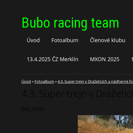
Bubo racing team
Úvod
Fotoalbum
Členové klubu
13.4.2025 ČZ Merklín
MXON 2025
Úvod
»
Fotoalbum
»
4.3. Super trejn v Dražeticích a nádherné f
4.3. Super trejn v Dražeti
DSC_0103