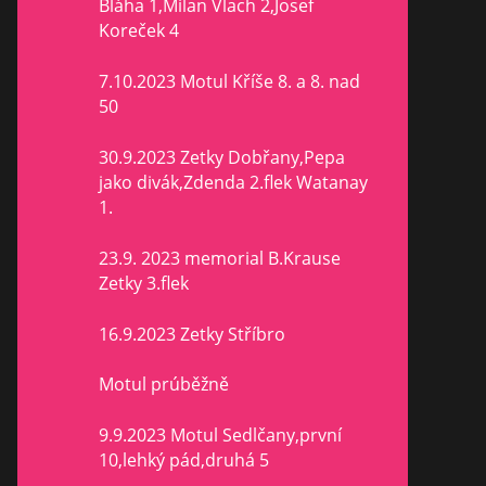
Bláha 1,Milan Vlach 2,Josef
Koreček 4
7.10.2023 Motul Kříše 8. a 8. nad
50
30.9.2023 Zetky Dobřany,Pepa
jako divák,Zdenda 2.flek Watanay
1.
23.9. 2023 memorial B.Krause
Zetky 3.flek
16.9.2023 Zetky Stříbro
Motul prúběžně
9.9.2023 Motul Sedlčany,první
10,lehký pád,druhá 5