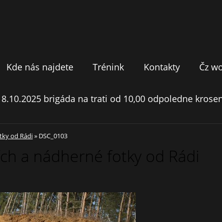
Kde nás najdete
Trénink
Kontakty
Čz w
18.10.2025 brigáda na trati od 10,00 odpoledne krosen
otky od Rádi
»
DSC_0103
cích a nádherné fotky od Rádi