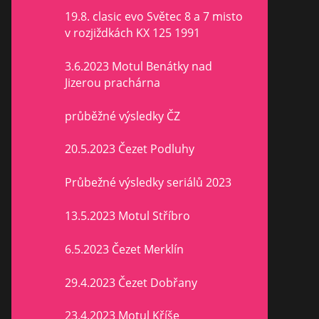
19.8. clasic evo Světec 8 a 7 misto
v rozjiždkách KX 125 1991
3.6.2023 Motul Benátky nad
Jizerou prachárna
průběžné výsledky ČZ
20.5.2023 Čezet Podluhy
Průbežné výsledky seriálů 2023
13.5.2023 Motul Stříbro
6.5.2023 Čezet Merklín
29.4.2023 Čezet Dobřany
23.4.2023 Motul Kříše