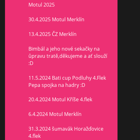
Motul 2025
30.4.2025 Motul Merklín
13.4.2025 ČZ Merklín
Bimbál a jeho nové sekačky na
ůpravu tratě,děkujeme a ať slouží
:D
11.5.2024 Bati cup Podluhy 4.Flek
Pepa spojka na hadry :D
20.4.2024 Motul Kříše 4.flek
6.4.2024 Motul Merklín
31.3.2024 šumavák Horažďovice
4.flek