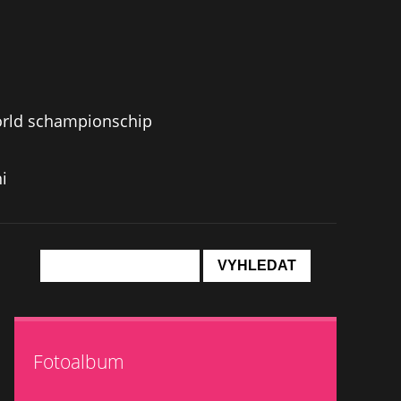
orld schampionschip
i
Fotoalbum