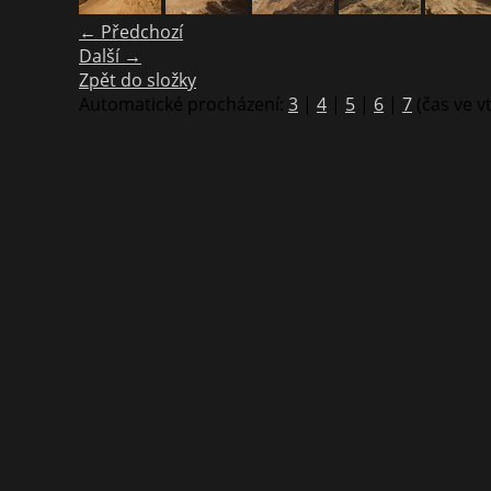
← Předchozí
Další →
Zpět do složky
Automatické procházení:
3
|
4
|
5
|
6
|
7
(čas ve v