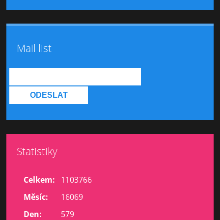
Mail list
Statistiky
Celkem:
1103766
Měsíc:
16069
Den:
579