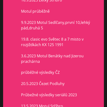
16.9.2023 Zetky Stříbro
Motul prúběžně
9.9.2023 Motul Sedlčany,první 10,lehký
pád,druhá 5
19.8. clasic evo Světec 8 a 7 misto v
rozjiždkách KX 125 1991
3.6.2023 Motul Benátky nad Jizerou
prachárna
průběžné výsledky ČZ
20.5.2023 Čezet Podluhy
Průbežné výsledky seriálů 2023
13.5.2023 Motul Stříbro