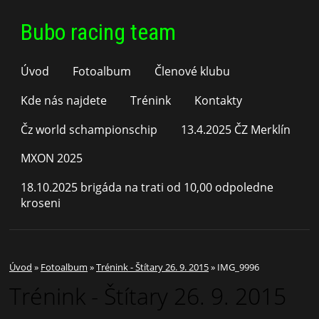
Bubo racing team
Úvod
Fotoalbum
Členové klubu
Kde nás najdete
Trénink
Kontakty
Čz world schampionschip
13.4.2025 ČZ Merklín
MXON 2025
18.10.2025 brigáda na trati od 10,00 odpoledne
kroseni
Úvod
»
Fotoalbum
»
Trénink - Štítary 26. 9. 2015
»
IMG_9996
Trénink - Štítary 26. 9. 2015