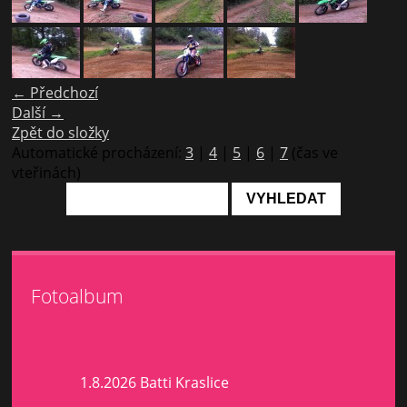
← Předchozí
Další →
Zpět do složky
Automatické procházení:
3
|
4
|
5
|
6
|
7
(čas ve
vteřinách)
Fotoalbum
1.8.2026 Batti Kraslice