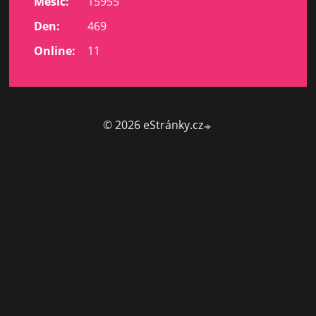
Měsíc:
15955
Den:
469
Online:
11
© 2026 eStránky.cz