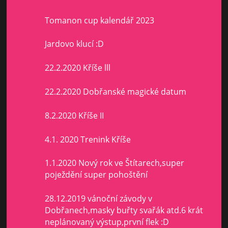
Tomanon cup kalendář 2023
Jardovo klucí :D
22.2.2020 Kříše lll
22.2.2020 Dobřanské magické datum
8.2.2020 Kříše II
4.1. 2020 Trenink Kříše
1.1.2020 Nový rok ve Štítarech,super
poježdění super pohoštění
28.12.2019 vánoční závody v
Dobřanech,masky buřty svařák atd.6 krát
neplánovaný výstup,první flek :D