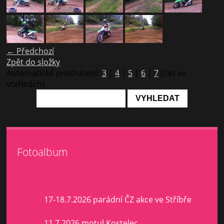
← Předchozí
Zpět do složky
Automatické procházení:
3
|
4
|
5
|
6
|
7
(čas ve
vteřinách)
Fotoalbum
17-18.7.2026 parádní ČZ akce ve Stříbře
11.7.2026 motul Kostelec