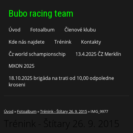
Bubo racing team
Úvod
Fotoalbum
Členové klubu
Kde nás najdete
Trénink
Kontakty
Čz world schampionschip
13.4.2025 ČZ Merklín
MXON 2025
18.10.2025 brigáda na trati od 10,00 odpoledne
kroseni
Úvod
»
Fotoalbum
»
Trénink - Štítary 26. 9. 2015
»
IMG_9977
Trénink - Štítary 26. 9. 2015