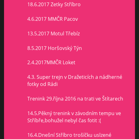
18.6.2017 Zetky Stříbro
4.6.2017 MMČR Pacov
13.5.2017 Motul Třebíz
8.5.2017 Horšovský Týn
2.4.2017MMČR Loket
4.3. Super trejn v Dražeticích a nádherné
fotky od Rádi
Trenink 29.října 2016 na trati ve Štítarech
14.5.Pěkný trenink v závodním tempu ve
Stříbře,bohužel nebyl čas fotit :(
16.4.Dnešní Stříbro trošíčku uslzené