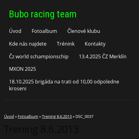
Bubo racing team
Úvod
Fotoalbum
Členové klubu
Kde nás najdete
Trénink
Kontakty
Čz world schampionschip
13.4.2025 ČZ Merklín
MXON 2025
18.10.2025 brigáda na trati od 10,00 odpoledne
kroseni
Úvod
»
Fotoalbum
»
Trening 8.6.2013
»
DSC_0037
Trening 8.6.2013