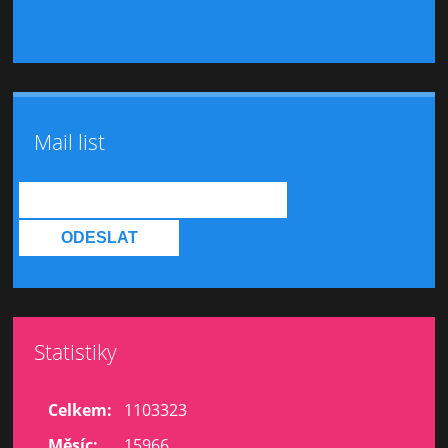
Mail list
Statistiky
Celkem:
1103323
Měsíc:
15966