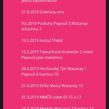
jedna vzpomínková
31.8.2010 Dobřany sms
9.6.2019 Podluhy Pepouš 3,Watanay
4,Kachna 7
18.5.2019 motul Třebíz
12.5.2019 Twinschock Kramolín 2 místo
Pepouš jako mekánico
28.4.2019 Horšovský Týn Watanay 1
Pepouš 6 Kachna 15
21.4.2019 Kříše Motul Watanay 10
31.3.2019 MMČR Loket Eli 15 a 17
24.3.2019 Merklín Watanay 7 Kachna 13