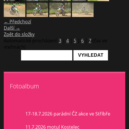
← Předchozí
Další →
Zpět do složky
Automatické procházení:
3
|
4
|
5
|
6
|
7
(čas ve
vteřinách)
Fotoalbum
17-18.7.2026 parádní ČZ akce ve Stříbře
11.7.2026 motul Kostelec