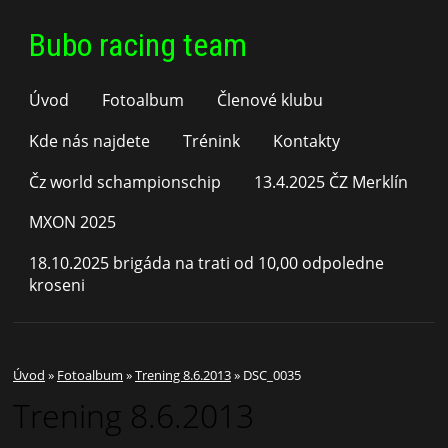
Bubo racing team
Úvod
Fotoalbum
Členové klubu
Kde nás najdete
Trénink
Kontakty
Čz world schampionschip
13.4.2025 ČZ Merklín
MXON 2025
18.10.2025 brigáda na trati od 10,00 odpoledne
kroseni
Úvod
»
Fotoalbum
»
Trening 8.6.2013
»
DSC_0035
Trening 8.6.2013