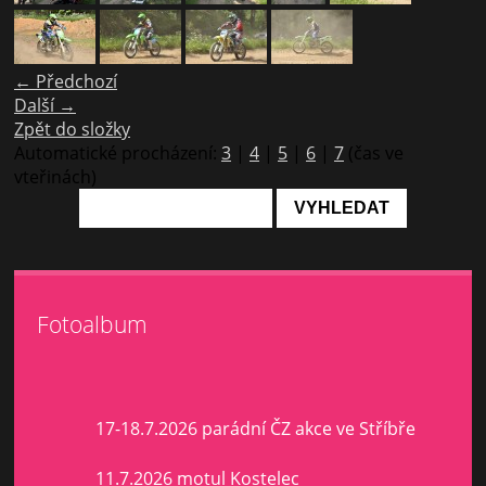
← Předchozí
Další →
Zpět do složky
Automatické procházení:
3
|
4
|
5
|
6
|
7
(čas ve
vteřinách)
Fotoalbum
17-18.7.2026 parádní ČZ akce ve Stříbře
11.7.2026 motul Kostelec