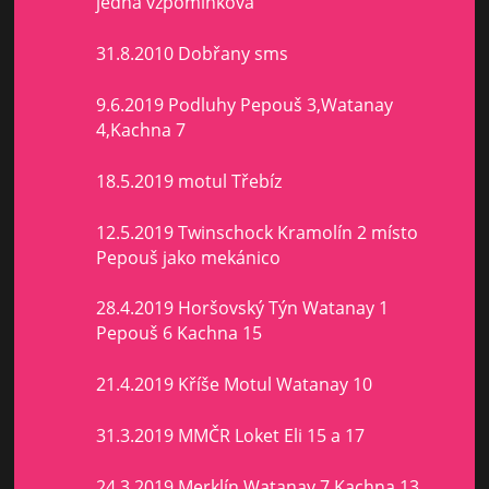
jedna vzpomínková
31.8.2010 Dobřany sms
9.6.2019 Podluhy Pepouš 3,Watanay
4,Kachna 7
18.5.2019 motul Třebíz
12.5.2019 Twinschock Kramolín 2 místo
Pepouš jako mekánico
28.4.2019 Horšovský Týn Watanay 1
Pepouš 6 Kachna 15
21.4.2019 Kříše Motul Watanay 10
31.3.2019 MMČR Loket Eli 15 a 17
24.3.2019 Merklín Watanay 7 Kachna 13