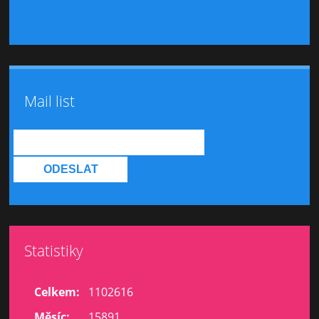
Mail list
Statistiky
Celkem:
1102616
Měsíc:
15891