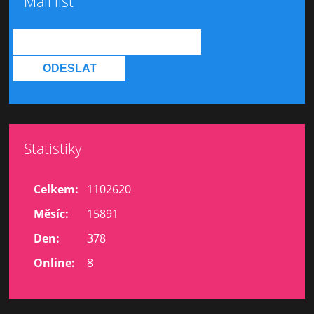
Mail list
Statistiky
Celkem:
1102620
Měsíc:
15891
Den:
378
Online:
8