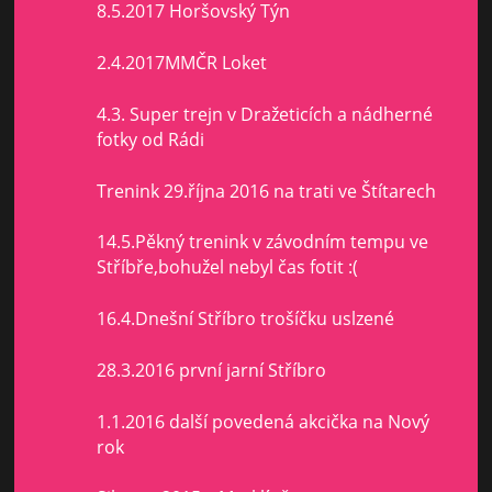
8.5.2017 Horšovský Týn
2.4.2017MMČR Loket
4.3. Super trejn v Dražeticích a nádherné
fotky od Rádi
Trenink 29.října 2016 na trati ve Štítarech
14.5.Pěkný trenink v závodním tempu ve
Stříbře,bohužel nebyl čas fotit :(
16.4.Dnešní Stříbro trošíčku uslzené
28.3.2016 první jarní Stříbro
1.1.2016 další povedená akcička na Nový
rok