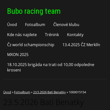
Bubo racing team
Úvod
Fotoalbum
Členové klubu
Kde nás najdete
Trénink
Kontakty
Čz world schampionschip
13.4.2025 ČZ Merklín
MXON 2025
18.10.2025 brigáda na trati od 10,00 odpoledne
kroseni
Úvod
»
Fotoalbum
»
23.5.2026 Bati Benatky
»
1000015154
23.5.2026 Bati Benatky