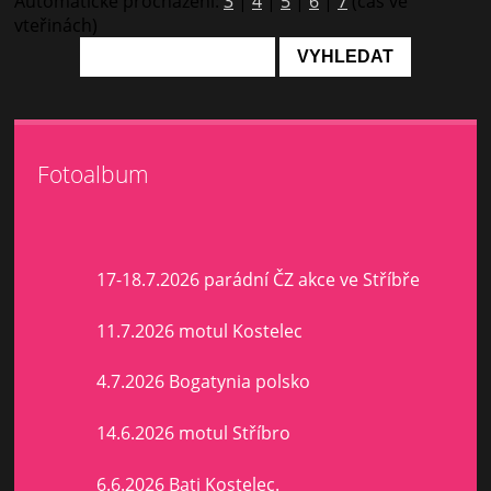
Automatické procházení:
3
|
4
|
5
|
6
|
7
(čas ve
vteřinách)
Fotoalbum
17-18.7.2026 parádní ČZ akce ve Stříbře
11.7.2026 motul Kostelec
4.7.2026 Bogatynia polsko
14.6.2026 motul Stříbro
6.6.2026 Bati Kostelec.