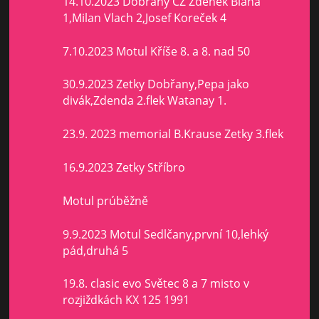
14.10.2023 Dobřany ČZ Zdeněk Bláha
1,Milan Vlach 2,Josef Koreček 4
7.10.2023 Motul Kříše 8. a 8. nad 50
30.9.2023 Zetky Dobřany,Pepa jako
divák,Zdenda 2.flek Watanay 1.
23.9. 2023 memorial B.Krause Zetky 3.flek
16.9.2023 Zetky Stříbro
Motul prúběžně
9.9.2023 Motul Sedlčany,první 10,lehký
pád,druhá 5
19.8. clasic evo Světec 8 a 7 misto v
rozjiždkách KX 125 1991