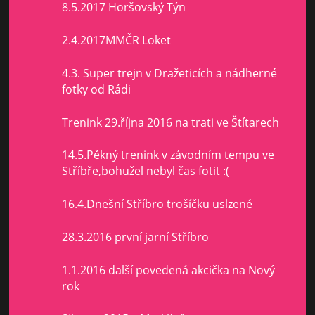
8.5.2017 Horšovský Týn
2.4.2017MMČR Loket
4.3. Super trejn v Dražeticích a nádherné
fotky od Rádi
Trenink 29.října 2016 na trati ve Štítarech
14.5.Pěkný trenink v závodním tempu ve
Stříbře,bohužel nebyl čas fotit :(
16.4.Dnešní Stříbro trošíčku uslzené
28.3.2016 první jarní Stříbro
1.1.2016 další povedená akcička na Nový
rok