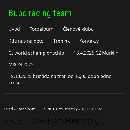
Bubo racing team
Úvod
Fotoalbum
Členové klubu
Kde nás najdete
Trénink
Kontakty
Čz world schampionschip
13.4.2025 ČZ Merklín
MXON 2025
18.10.2025 brigáda na trati od 10,00 odpoledne
kroseni
Úvod
»
Fotoalbum
»
23.5.2026 Bati Benatky
»
1000015092
23.5.2026 Bati Benatky