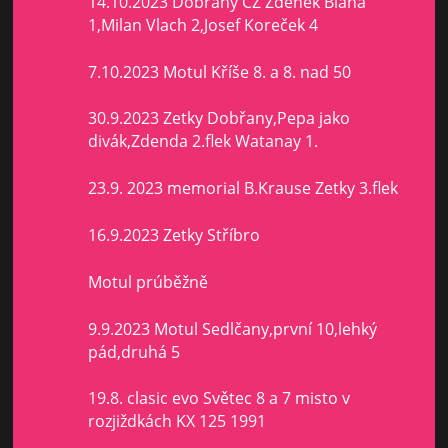
14.10.2023 Dobřany ČZ Zdeněk Bláha
1,Milan Vlach 2,Josef Koreček 4
7.10.2023 Motul Kříše 8. a 8. nad 50
30.9.2023 Zetky Dobřany,Pepa jako
divák,Zdenda 2.flek Watanay 1.
23.9. 2023 memorial B.Krause Zetky 3.flek
16.9.2023 Zetky Stříbro
Motul prúběžně
9.9.2023 Motul Sedlčany,první 10,lehký
pád,druhá 5
19.8. clasic evo Světec 8 a 7 misto v
rozjiždkách KX 125 1991