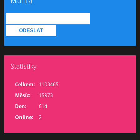
Mail list
Statistiky
Celkem:
1103465
Měsíc:
15973
Den:
614
Online:
2