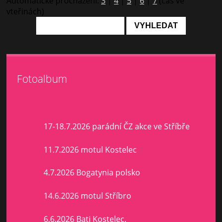
Automatické procházení:
3
|
4
|
5
|
6
|
7
(čas ve
vteřinách)
Fotoalbum
17-18.7.2026 parádní ČZ akce ve Stříbře
11.7.2026 motul Kostelec
4.7.2026 Bogatynia polsko
14.6.2026 motul Stříbro
6.6.2026 Bati Kostelec.