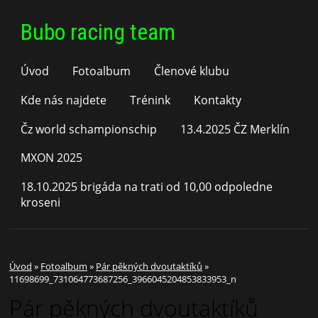
Bubo racing team
Úvod
Fotoalbum
Členové klubu
Kde nás najdete
Trénink
Kontakty
Čz world schampionschip
13.4.2025 ČZ Merklín
MXON 2025
18.10.2025 brigáda na trati od 10,00 odpoledne
kroseni
Úvod
»
Fotoalbum
»
Pár pěkných dvoutaktíků
»
11698699_731064773687256_3966045204853833953_n
Pár pěkných dvoutaktíků