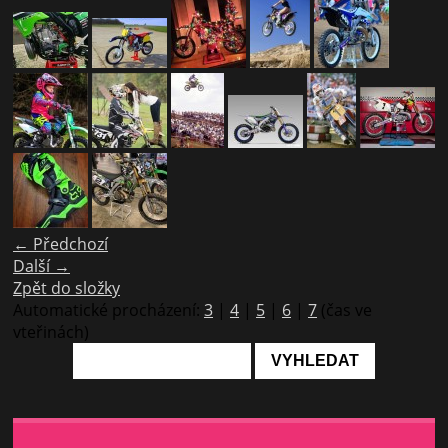
← Předchozí
Další →
Zpět do složky
Automatické procházení:
3
|
4
|
5
|
6
|
7
(čas ve
vteřinách)