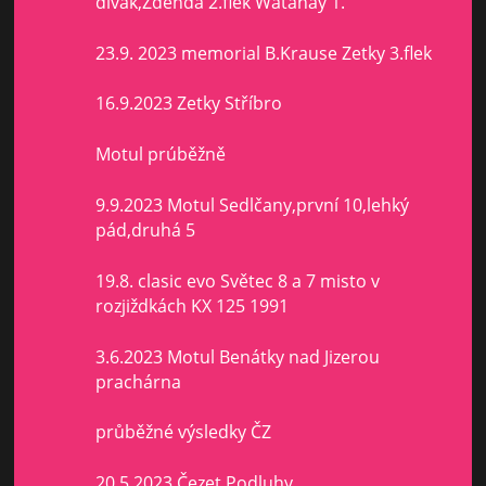
divák,Zdenda 2.flek Watanay 1.
23.9. 2023 memorial B.Krause Zetky 3.flek
16.9.2023 Zetky Stříbro
Motul prúběžně
9.9.2023 Motul Sedlčany,první 10,lehký
pád,druhá 5
19.8. clasic evo Světec 8 a 7 misto v
rozjiždkách KX 125 1991
3.6.2023 Motul Benátky nad Jizerou
prachárna
průběžné výsledky ČZ
20.5.2023 Čezet Podluhy