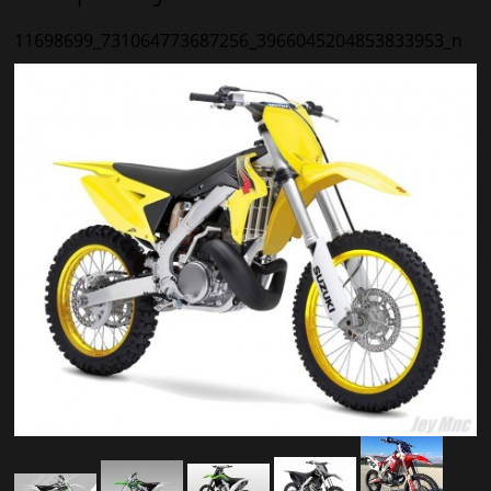
11698699_731064773687256_3966045204853833953_n