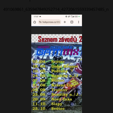
491069861_635947849252714_4272061559339457485_n