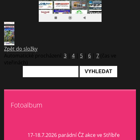
Zpět do složky
Automatické procházení:
3
|
4
|
5
|
6
|
7
(čas ve
vteřinách)
Fotoalbum
17-18.7.2026 parádní ČZ akce ve Stříbře