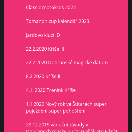
Classic motokros 2023
Tomanon cup kalendář 2023
Jardovo klucí :D
22.2.2020 Kříše lll
22.2.2020 Dobřanské magické datum
8.2.2020 Kříše II
4.1. 2020 Trenink Kříše
1.1.2020 Nový rok ve Štítarech,super
poježdění super pohoštění
28.12.2019 vánoční závody v
Dobřanech,masky buřty svařák atd.6 krát