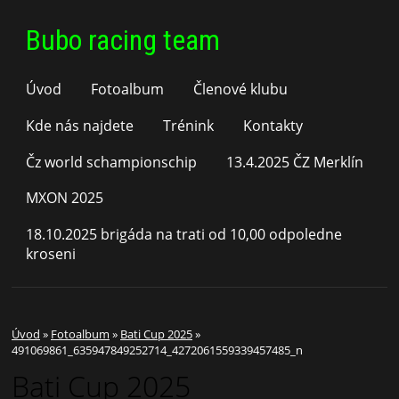
Bubo racing team
Úvod
Fotoalbum
Členové klubu
Kde nás najdete
Trénink
Kontakty
Čz world schampionschip
13.4.2025 ČZ Merklín
MXON 2025
18.10.2025 brigáda na trati od 10,00 odpoledne
kroseni
Úvod
»
Fotoalbum
»
Bati Cup 2025
»
491069861_635947849252714_4272061559339457485_n
Bati Cup 2025