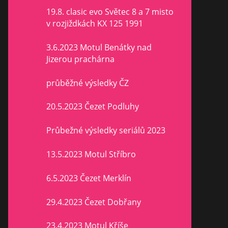
19.8. clasic evo Světec 8 a 7 misto
v rozjiždkách KX 125 1991
3.6.2023 Motul Benátky nad
Jizerou prachárna
průběžné výsledky ČZ
20.5.2023 Čezet Podluhy
Průbežné výsledky seriálů 2023
13.5.2023 Motul Stříbro
6.5.2023 Čezet Merklín
29.4.2023 Čezet Dobřany
23.4.2023 Motul Kříše