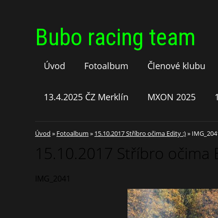
Bubo racing team
Úvod
Fotoalbum
Členové klubu
13.4.2025 ČZ Merklín
MXON 2025
Úvod
»
Fotoalbum
»
15.10.2017 Stříbro očima Edity :)
»
IMG_204
15.10.2017 Stříbro očima E
IMG_2041