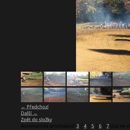
← Předchozí
Další →
Zpět do složky
Automatické procházení:
3
|
4
|
5
|
6
|
7
(čas ve v