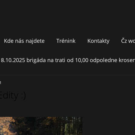
Kde nás najdete
Trénink
Kontakty
Čz w
18.10.2025 brigáda na trati od 10,00 odpoledne krosen
1
dity :)