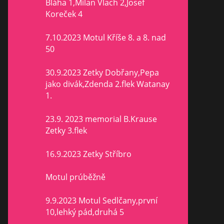
Bláha 1,Milan Vlach 2,Josef
Koreček 4
7.10.2023 Motul Kříše 8. a 8. nad
50
30.9.2023 Zetky Dobřany,Pepa
jako divák,Zdenda 2.flek Watanay
1.
23.9. 2023 memorial B.Krause
Zetky 3.flek
16.9.2023 Zetky Stříbro
Motul prúběžně
9.9.2023 Motul Sedlčany,první
10,lehký pád,druhá 5