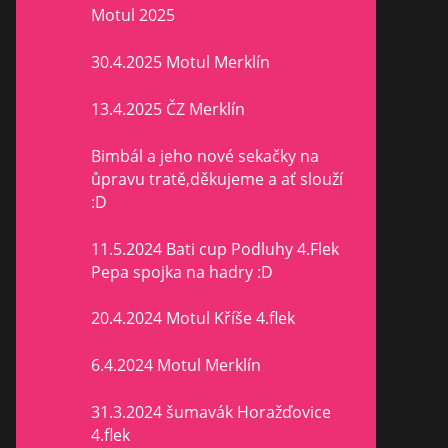
Motul 2025
30.4.2025 Motul Merklín
13.4.2025 ČZ Merklín
Bimbál a jeho nové sekačky na
ůpravu tratě,děkujeme a ať slouží
:D
11.5.2024 Bati cup Podluhy 4.Flek
Pepa spojka na hadry :D
20.4.2024 Motul Kříše 4.flek
6.4.2024 Motul Merklín
31.3.2024 šumavák Horažďovice
4.flek