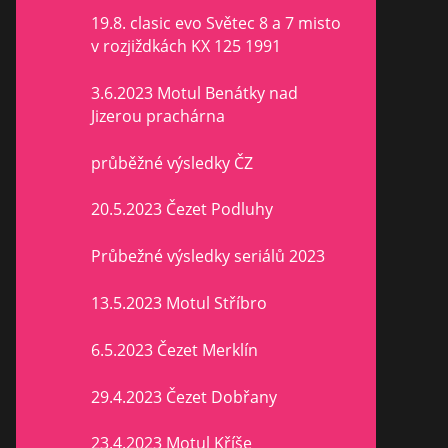
19.8. clasic evo Světec 8 a 7 misto
v rozjiždkách KX 125 1991
3.6.2023 Motul Benátky nad
Jizerou prachárna
průběžné výsledky ČZ
20.5.2023 Čezet Podluhy
Průbežné výsledky seriálů 2023
13.5.2023 Motul Stříbro
6.5.2023 Čezet Merklín
29.4.2023 Čezet Dobřany
23.4.2023 Motul Kříše