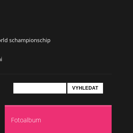
orld schampionschip
i
Fotoalbum