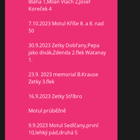
Bláha 1,Milan Vlach 2,Josef
Koreček 4
7.10.2023 Motul Kříše 8. a 8. nad
50
30.9.2023 Zetky Dobřany,Pepa
jako divák,Zdenda 2.flek Watanay
1.
23.9. 2023 memorial B.Krause
Zetky 3.flek
16.9.2023 Zetky Stříbro
Motul prúběžně
9.9.2023 Motul Sedlčany,první
10,lehký pád,druhá 5