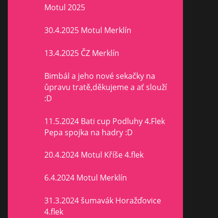
Motul 2025
30.4.2025 Motul Merklín
13.4.2025 ČZ Merklín
Bimbál a jeho nové sekačky na
ůpravu tratě,děkujeme a ať slouží
:D
11.5.2024 Bati cup Podluhy 4.Flek
Pepa spojka na hadry :D
20.4.2024 Motul Kříše 4.flek
6.4.2024 Motul Merklín
31.3.2024 šumavák Horažďovice
4.flek